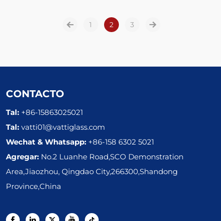
Seguridad para vallas
SGP
1
2
3
CONTACTO
Tal:
+86-15863025021
Tal:
vatti01@vattiglass.com
Wechat & Whatsapp:
+86-158 6302 5021
Agregar:
No.2 Luanhe Road,SCO Demonstration
Area,Jiaozhou, Qingdao City,266300,Shandong
Province,China