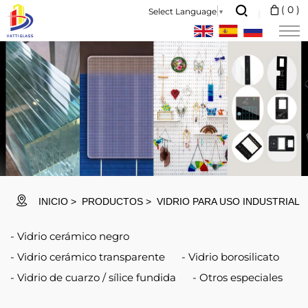
Vidrio
(
0
)
Select Language
▼
para
uso
industrial
INICIO
PRODUCTOS
VIDRIO PARA USO INDUSTRIAL
Vidrio cerámico negro
Vidrio cerámico transparente
Vidrio borosilicato
Vidrio de cuarzo / sílice fundida
Otros especiales