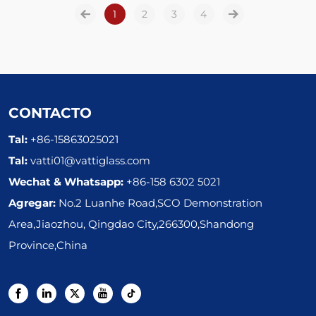
Cerámico Ignífugos De 5
1
2
Fábrica, Vidrio Cerámico
3
4
Mm Y 4 Mm En Chimenea
De 5 Mm, 800 Grados, A
Prueba De 4 Mm Para
Puerta De Estufa Contra
Incendios
CONTACTO
Tal:
+86-15863025021
Tal:
vatti01@vattiglass.com
Wechat & Whatsapp:
+86-158 6302 5021
Agregar:
No.2 Luanhe Road,SCO Demonstration
Area,Jiaozhou, Qingdao City,266300,Shandong
Province,China