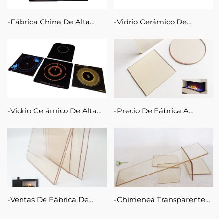
Fábrica China De Alta
Vidrio Cerámico De
Calidad, Vitrocerámica
Impresión De Placa De
Negra Barata, Hoja De
Vidrio Para Estufa De
Vidrio Cerámico, Cocina De
Velocidad De Fuego Para
Inducción, Vidrio Cerámico
Cocina
A Prueba De Calor
Vidrio Cerámico De Alta
Precio De Fábrica A
Temperatura Para Cocina
Prueba De Calor 4mm
De Inducción, Placa De
5mm Chimenea Panel
Cristal Con Pantalla De
Cerámico De Vidrio
Seda
Transparente En Estufa De
Fuego
Ventas De Fábrica De
Chimenea Transparente
Paneles De Vidrio
Resistente Al Calor De