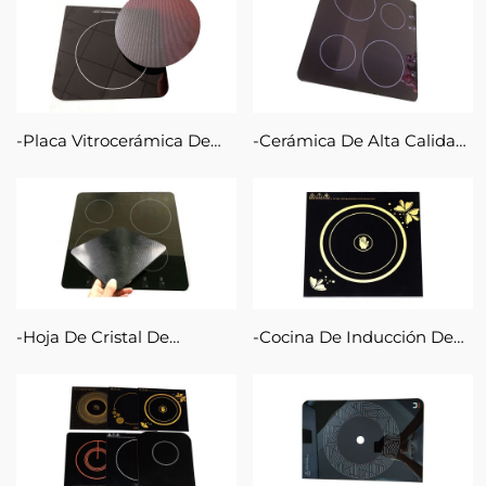
Placa De Vidrio
Vidrio Cerámico Vidrio
Vitrocerámica Negra Con
Pirocerámico
Superficie De Pulido.
Placa Vitrocerámica De
Cerámica De Alta Calidad
Cocina De Inducción
Y Vidrio Resistente Al Calor
Transparente Negra De
Para Cubierta De Cocina
4mm Y 6mm Para Placa
De Inducción, Vidrio
De Cocina
Cerámico
Hoja De Cristal De
Cocina De Inducción De
Vitrocerámica De
Alta Calidad,
Inducción De Gran
Vitrocerámica, Placa De
Tamaño Y Alta Calidad De
Inducción De 6mm, Precio
6mm
De Vidrio Cerámico