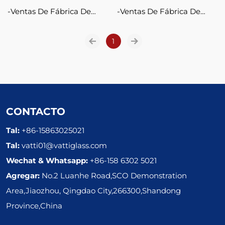
Ventas De Fábrica De
Ventas De Fábrica De
Vidrio Ignífugo Para
Vidrio Ignífugo Para
Chimeneas, Chimenea De
1
Chimeneas, Chimenea De
Cerámica, Estufa Artesanal
Cerámica, Estufa Artesanal
De Vidrio, Inserto De
De Vidrio, Inserto De
Chimenea De Vidrio
Chimenea De Vidrio
CONTACTO
Tal:
+86-15863025021
Tal:
vatti01@vattiglass.com
Wechat & Whatsapp:
+86-158 6302 5021
Agregar:
No.2 Luanhe Road,SCO Demonstration
Area,Jiaozhou, Qingdao City,266300,Shandong
Province,China