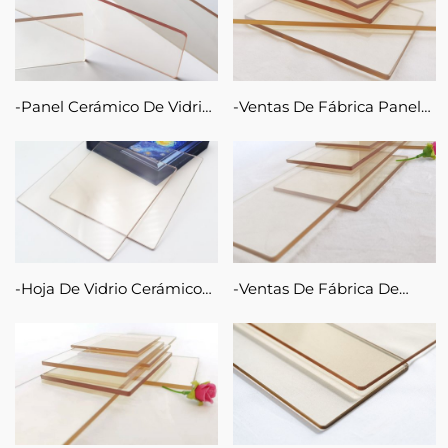
Resistente Al Fuego
Cerámica Transparente De
Fábrica
Panel Cerámico De Vidrio
Ventas De Fábrica Panel
De 5mm Resistente Al
De Hoja De Puerta De
Fuego A Precio De Fábrica
Vidrio Cerámico Ignífugo
Para Chimenea
De 5 Mm Y 4 Mm Con
Clasificación De Fuego En
Chimenea De Llama
Hoja De Vidrio Cerámico
Ventas De Fábrica De
De 5mm Ignífuga
Vidrio Ignífugo Para
Resistente A Las Llamas
Chimeneas, Chimenea De
De Fuego De 800 Grados
Cerámica, Estufa Artesanal
Para Chimenea Y Estufa
De Vidrio, Inserto De
De Leña
Chimenea De Vidrio