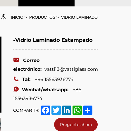
INICIO
PRODUCTOS
VIDRIO LAMINADO
-Vidrio Laminado Estampado
Correo
electrónico:
vatti13@vattiglass.com
Tal:
+86 15563936774
Wechat/whatsapp:
+86
15563936774
Facebook
Twitter
LinkedIn
WhatsApp
Share
COMPARTIR:
Pregunte ahora