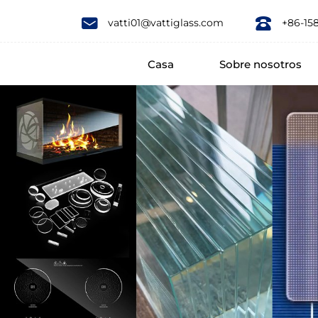
Pattern
vatti01@vattiglass.com
+86-15
laminated
Casa
Sobre nosotros
glass
belongs
to
one
of
decorative
laminated