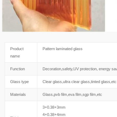
Product
Pattern laminated glass
name
Function
Decoration,safety,UV protection, energy sav
Glass type
Clear glass,ultra clear glass,tinted glass,etc
Materials
Glass,pvb film,eva film,sgp film,etc
3+0.38+3mm
4+0.38+4mm