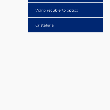
Vidrio recubierto óptico
Cristalería