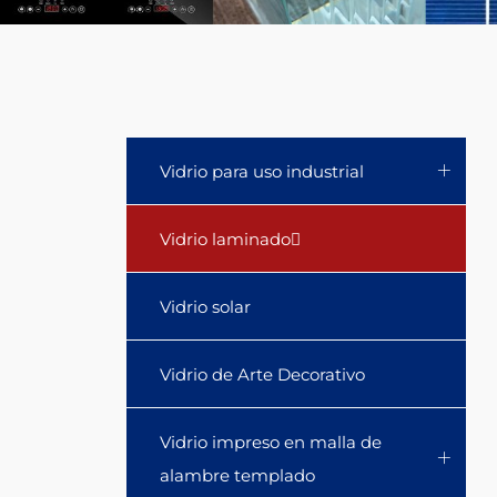
glass.
Vidrio para uso industrial
Vidrio laminado
Vidrio solar
Vidrio de Arte Decorativo
Vidrio impreso en malla de
alambre templado