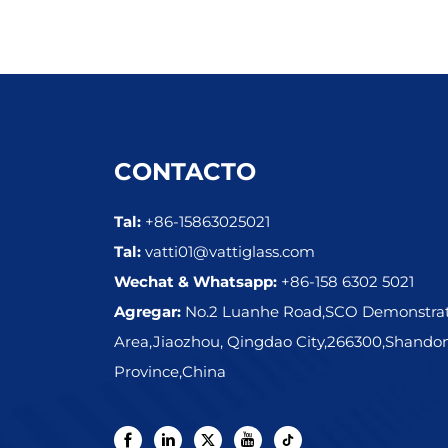
CONTACTO
Tal:
+86-15863025021
Tal:
vatti01@vattiglass.com
Wechat & Whatsapp:
+86-158 6302 5021
Agregar:
No.2 Luanhe Road,SCO Demonstra
Area,Jiaozhou, Qingdao City,266300,Shando
Province,China