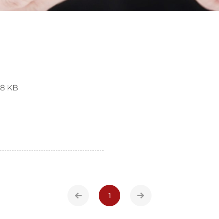
58 KB
1