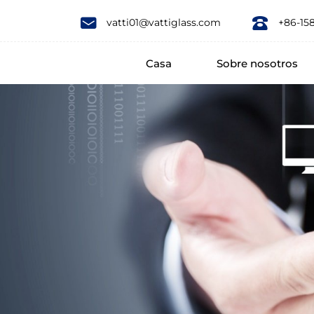
Qingdao
vatti01@vattiglass.com
+86-15
Vatti
Casa
Sobre nosotros
Glass
Co.,
Ltd.