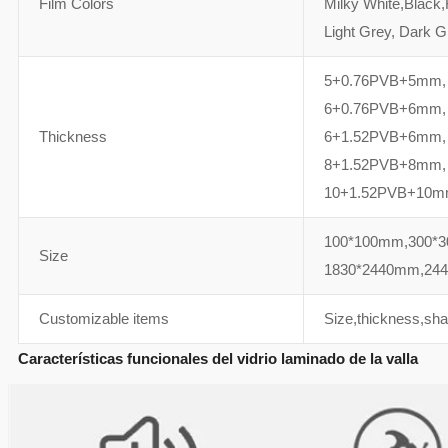
Film Colors
Milky White,Black,
Light Grey, Dark G
5+0.76PVB+5mm,
6+0.76PVB+6mm,
Thickness
6+1.52PVB+6mm,
8+1.52PVB+8mm,
10+1.52PVB+10m
100*100mm,300*
Size
1830*2440mm,244
Customizable items
Size,thickness,shap
Características funcionales del vidrio laminado de la valla