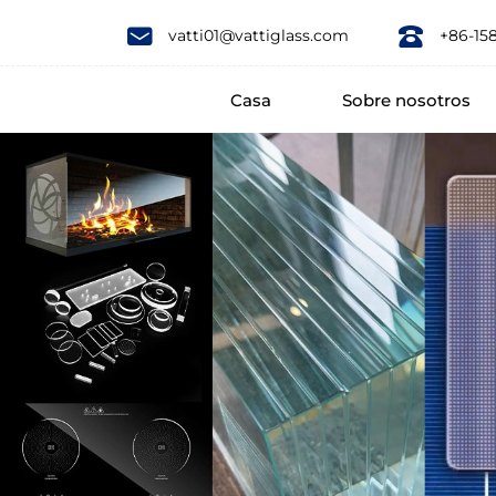
Fence
vatti01@vattiglass.com
+86-15
laminated
Casa
Sobre nosotros
glass
is
usually
composed
of
two
pieces