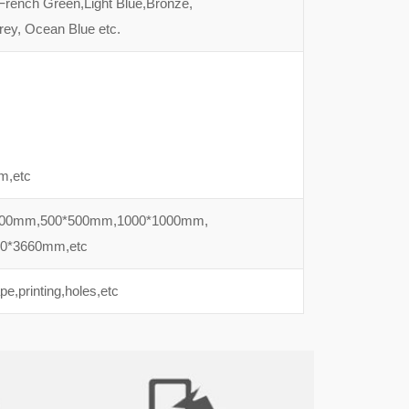
French Green,Light Blue,Bronze,
rey, Ocean Blue etc.
m,etc
300mm,500*500mm,1000*1000mm,
0*3660mm,etc
e,printing,holes,etc