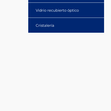
Vidrio recubierto óptico
Cristalería