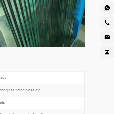
lass
ear glass,tinted glass,etc
etc