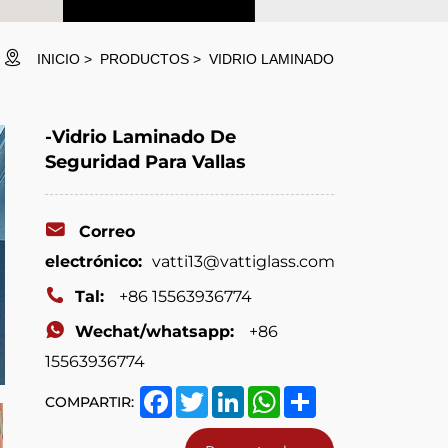
INICIO
PRODUCTOS
VIDRIO LAMINADO
-Vidrio Laminado De
Seguridad Para Vallas
Correo
electrónico:
vatti13@vattiglass.com
Tal:
+86 15563936774
Wechat/whatsapp:
+86
15563936774
Facebook
Twitter
LinkedIn
WhatsApp
Share
COMPARTIR: