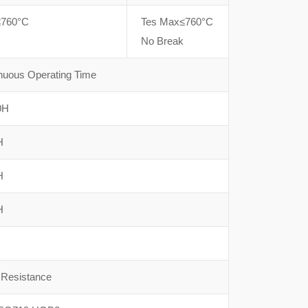
760°C
Tes Max≤760°C
No Break
nuous Operating Time
0H
H
H
H
i Resistance