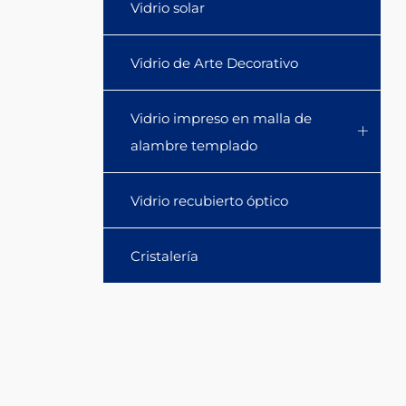
Vidrio solar
Vidrio de Arte Decorativo
Vidrio impreso en malla de
alambre templado
Vidrio recubierto óptico
Cristalería