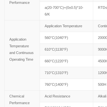
Performance
a(20-700°C)=(0±0.5)*10-
RTD≤
6/K
Application Temperature
Conti
560°C(1040°F)
2000
Application
Temperature
610°C(1130°F)
9000
and Continuous
Operating Time
660°C(1220°F)
4500
710°C(1310°F)
1200
760°C(1400°F)
500H
Chemical
Acid Resistance
Alkal
Performance