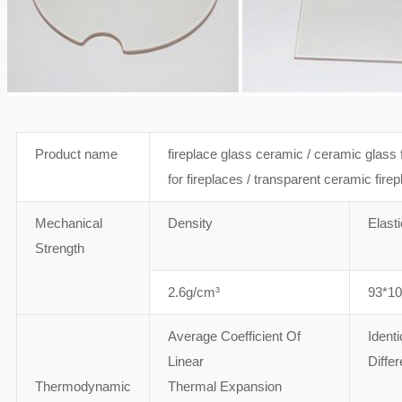
Product name
fireplace glass ceramic / ceramic glass 
for fireplaces / transparent ceramic firep
Mechanical
Density
Elast
Strength
2.6g/cm³
93*1
Average Coefficient Of
Ident
Linear
Diffe
Thermodynamic
Thermal Expansion