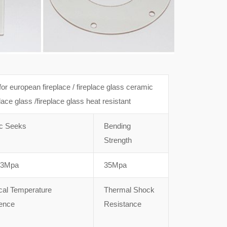
for european fireplace / fireplace glass ceramic
lace glass /fireplace glass heat resistant
ic Seeks
Bending
Strength
03Mpa
35Mpa
ical Temperature
Thermal Shock
rence
Resistance