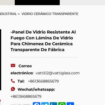
NDUSTRIAL
VIDRIO CERÁMICO TRANSPARENTE
-Panel De Vidrio Resistente Al
Fuego Con Lámina De Vidrio
Para Chimenea De Cerámica
Transparente De Fábrica
Correo
electrónico:
vatti02@vattiglass.com
Tal:
+8613668865679
Wechat/whatsapp:
+8613668865679
Facebook
Twitter
LinkedIn
WhatsApp
Share