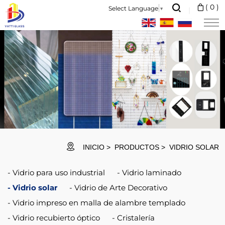
Super
(
0
)
Select Language
▼
thin
glass
is
widely
used
in
the
field
INICIO
PRODUCTOS
VIDRIO SOLAR
of
Vidrio para uso industrial
Vidrio laminado
precision
Vidrio solar
Vidrio de Arte Decorativo
instrument
Vidrio impreso en malla de alambre templado
manufacture
Vidrio recubierto óptico
Cristalería