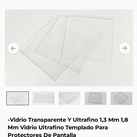
and
optics
because
of
its
complicated
manufacturing
process,
high
precision
and
high
-Vidrio Transparente Y Ultrafino 1,3 Mm 1,8
tranmittance.
Mm Vidrio Ultrafino Templado Para
Protectores De Pantalla