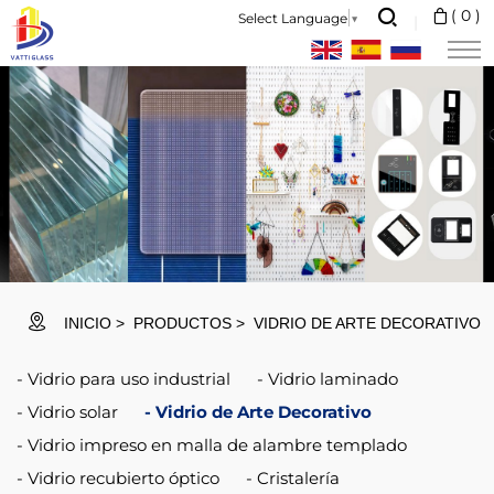
Vatti
(
0
)
Select Language
▼
Glass
is
a
professional
glass
manufacturer
and
international
INICIO
PRODUCTOS
VIDRIO DE ARTE DECORATIVO
market
Vidrio para uso industrial
Vidrio laminado
supplier.
Vidrio solar
Vidrio de Arte Decorativo
Vidrio impreso en malla de alambre templado
Vidrio recubierto óptico
Cristalería