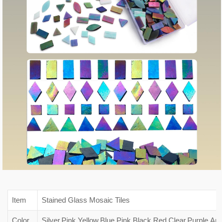
Item
Stained Glass Mosaic Tiles
Color
Silver,Pink,Yellow,Blue,Pink,Black,Red,Clear,Purple,Am