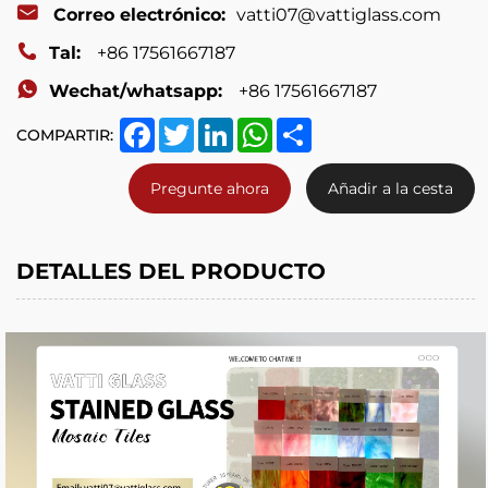
Correo electrónico:
vatti07@vattiglass.com
Tal:
+86 17561667187
Wechat/whatsapp:
+86 17561667187
Facebook
Twitter
LinkedIn
WhatsApp
Share
COMPARTIR:
Pregunte ahora
Añadir a la cesta
DETALLES DEL PRODUCTO