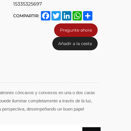
15335325697
Facebook
Twitter
LinkedIn
WhatsApp
Share
COMPARTIR:
Pregunte ahora
Añadir a la cesta
on patrones cóncavos y convexos en una o dos caras
puede iluminar completamente a través de la luz,
de la perspectiva, desempeñando un buen papel