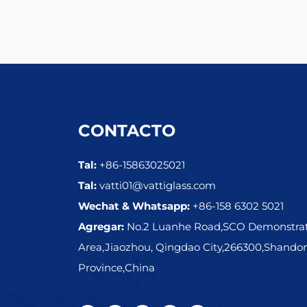
CONTACTO
Tal:
+86-15863025021
Tal:
vatti01@vattiglass.com
Wechat & Whatsapp:
+86-158 6302 5021
Agregar:
No.2 Luanhe Road,SCO Demonstra
Area,Jiaozhou, Qingdao City,266300,Shando
Province,China