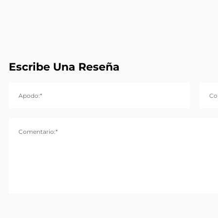
Escribe Una Reseña
Apodo:*
Co
Comentario:*