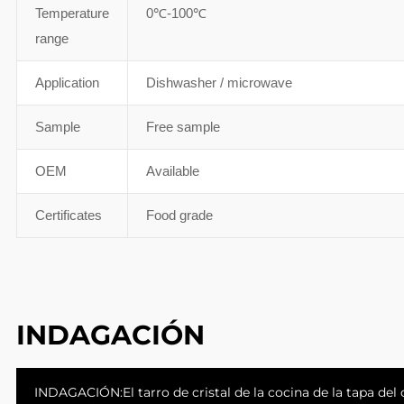
Temperature
0℃-100℃
range
Application
Dishwasher / microwave
Sample
Free sample
OEM
Available
Certificates
Food grade
INDAGACIÓN