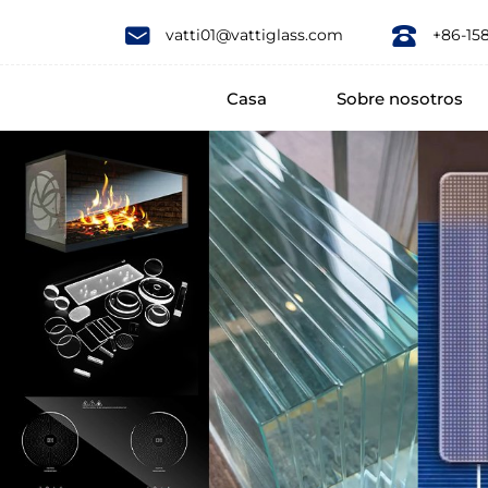
Our
vatti01@vattiglass.com
+86-15
glass
Casa
Sobre nosotros
containers
which
makes
them
suitable
to
store