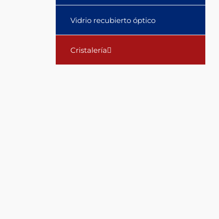
or
Vidrio recubierto óptico
other
Cristalería
types
of
food