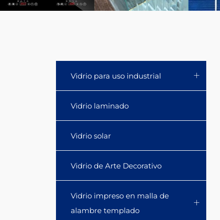
coffee,
candy,
beans,
ingredients
Vidrio para uso industrial
such
Vidrio laminado
as
Vidrio solar
sugar,
seeds,
Vidrio de Arte Decorativo
dried
Vidrio impreso en malla de
fruits,
alambre templado