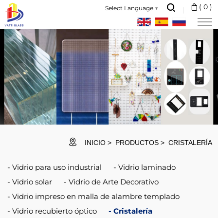
【High-
(
0
)
Select Language
▼
quality
Material】：
Borosilicate
glass
cork,High
borosilicate
glass
body
INICIO
PRODUCTOS
CRISTALERÍA
is
Vidrio para uso industrial
Vidrio laminado
more
Vidrio solar
Vidrio de Arte Decorativo
transparent
Vidrio impreso en malla de alambre templado
and
Vidrio recubierto óptico
Cristalería