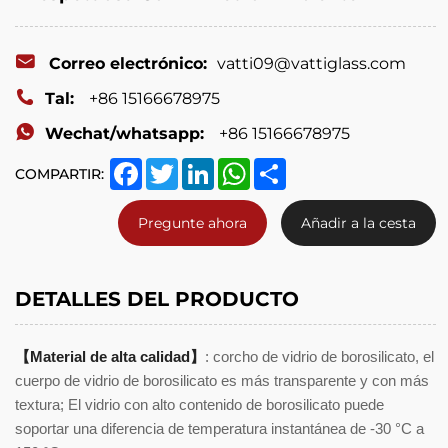
Correo electrónico:
vatti09@vattiglass.com
Tal:
+86 15166678975
Wechat/whatsapp:
+86 15166678975
Facebook
Twitter
LinkedIn
WhatsApp
Share
COMPARTIR:
Pregunte ahora
Añadir a la cesta
DETALLES DEL PRODUCTO
【
Material de alta calidad
】
: corcho de vidrio de borosilicato, el
cuerpo de vidrio de borosilicato es más transparente y con más
textura; El vidrio con alto contenido de borosilicato puede
soportar una diferencia de temperatura instantánea de -30 °C a