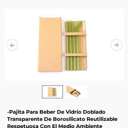
more
textured;
high
borosilicate
glass
can
withstand
instantaneous
temperature
difference
of
-30°C
-Pajita Para Beber De Vidrio Doblado
-150°C
Transparente De Borosilicato Reutilizable
Respetuosa Con El Medio Ambiente