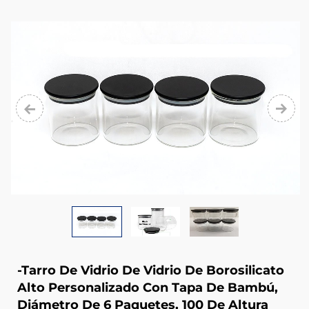
from
glass
cup,
glass
mug,
glass
bowl,
glass
jug,
glass
stemware,
glass
-Tarro De Vidrio De Vidrio De Borosilicato
plate,
Alto Personalizado Con Tapa De Bambú,
Diámetro De 6 Paquetes, 100 De Altura