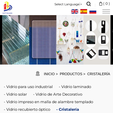
We
(
0
)
Select Language
▼
are
the
professional
glassware
manufacturer,
major
in
different
INICIO
PRODUCTOS
CRISTALERÍA
kinds
Vidrio para uso industrial
Vidrio laminado
of
Vidrio solar
Vidrio de Arte Decorativo
glassware,
Vidrio impreso en malla de alambre templado
ranging
Vidrio recubierto óptico
Cristalería