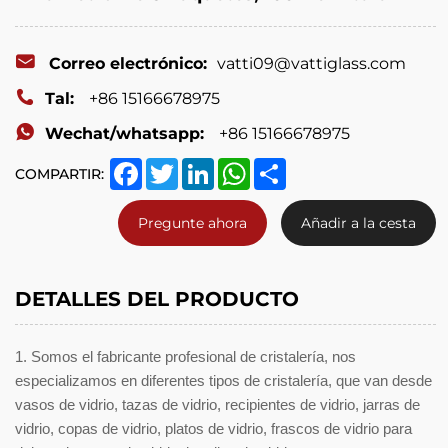
glass
candy
Correo electrónico:
vatti09@vattiglass.com
jar,glass
Tal:
+86 15166678975
vase,
Wechat/whatsapp:
+86 15166678975
glass
Facebook
Twitter
LinkedIn
WhatsApp
Share
bottle
COMPARTIR:
etc.
Pregunte ahora
Añadir a la cesta
DETALLES DEL PRODUCTO
1. Somos el fabricante profesional de cristalería, nos
especializamos en diferentes tipos de cristalería, que van desde
vasos de vidrio, tazas de vidrio, recipientes de vidrio, jarras de
vidrio, copas de vidrio, platos de vidrio, frascos de vidrio para