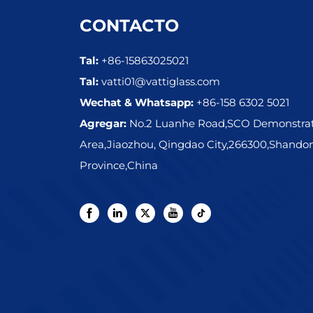
CONTACTO
Tal:
+86-15863025021
Tal:
vatti01@vattiglass.com
Wechat & Whatsapp:
+86-158 6302 5021
Agregar:
No.2 Luanhe Road,SCO Demonstra
Area,Jiaozhou, Qingdao City,266300,Shando
Province,China