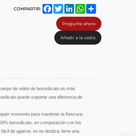
Facebook
Twitter
LinkedIn
WhatsApp
Share
COMPARTIR:
Pregunte ahora
Añadir a la cesta
 cuerpo de vidrio de borosilicato es más
rosilicato puede soportar una diferencia de
lquier momento para mantener la frescura;
100% borosilicato, en comparación con los
 fácil de agarrar, no se desliza; tiene una