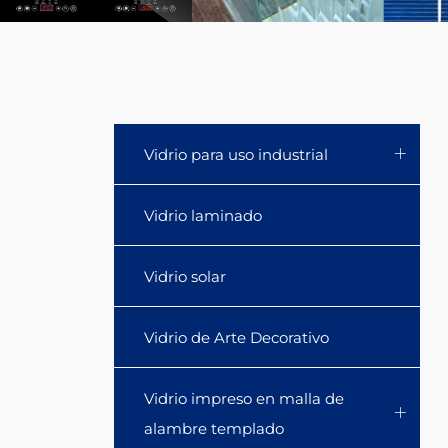
is
more
transparent
and
Vidrio para uso industrial
more
Vidrio laminado
textured;
Vidrio solar
high
borosilicate
Vidrio de Arte Decorativo
glass
Vidrio impreso en malla de
can
alambre templado