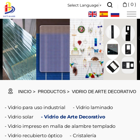
Vatti
(
0
)
Select Language
▼
Glass
is
a
professional
glass
manufacturer
and
international
INICIO
PRODUCTOS
VIDRIO DE ARTE DECORATIVO
market
Vidrio para uso industrial
Vidrio laminado
supplier.
Vidrio solar
Vidrio de Arte Decorativo
Vidrio impreso en malla de alambre templado
Vidrio recubierto óptico
Cristalería