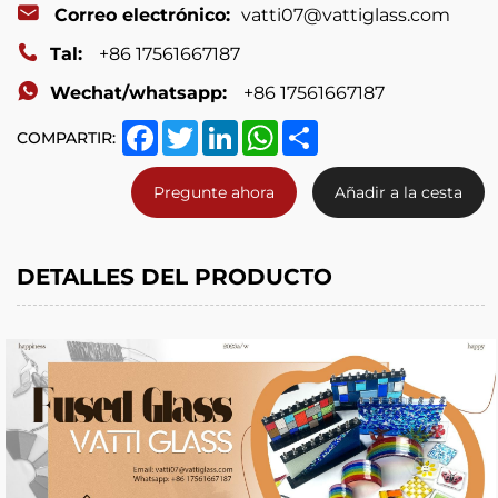
Correo electrónico:
vatti07@vattiglass.com
Tal:
+86 17561667187
Wechat/whatsapp:
+86 17561667187
Facebook
Twitter
LinkedIn
WhatsApp
Share
COMPARTIR:
Pregunte ahora
Añadir a la cesta
DETALLES DEL PRODUCTO