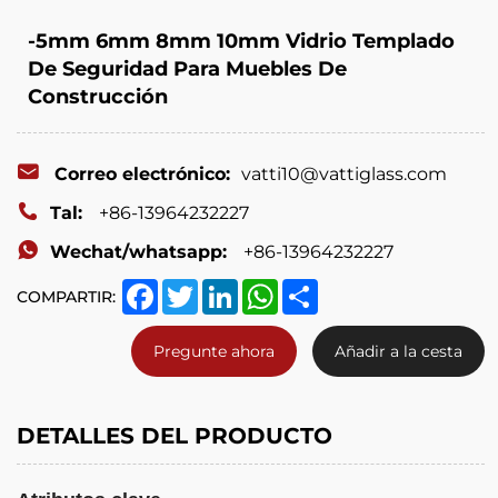
-5mm 6mm 8mm 10mm Vidrio Templado
De Seguridad Para Muebles De
Construcción
Correo electrónico:
vatti10@vattiglass.com
Tal:
+86-13964232227
Wechat/whatsapp:
+86-13964232227
Facebook
Twitter
LinkedIn
WhatsApp
Share
COMPARTIR:
Pregunte ahora
Añadir a la cesta
DETALLES DEL PRODUCTO