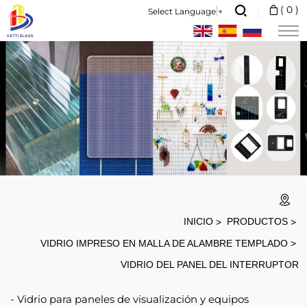
Smart
(
0
)
Select Language
▼
Door
Lock
Toughened
Glass
Panels
use
ultra
clear
scratch
INICIO
PRODUCTOS
resistant
VIDRIO IMPRESO EN MALLA DE ALAMBRE TEMPLADO
glass
VIDRIO DEL PANEL DEL INTERRUPTOR
as
Vidrio para paneles de visualización y equipos