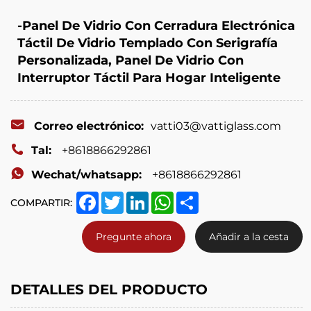
printing,
cleaning,
-Panel De Vidrio Con Cerradura Electrónica
Táctil De Vidrio Templado Con Serigrafía
etc.
Personalizada, Panel De Vidrio Con
Interruptor Táctil Para Hogar Inteligente
Correo electrónico:
vatti03@vattiglass.com
Tal:
+8618866292861
Wechat/whatsapp:
+8618866292861
Facebook
Twitter
LinkedIn
WhatsApp
Share
COMPARTIR:
Pregunte ahora
Añadir a la cesta
DETALLES DEL PRODUCTO