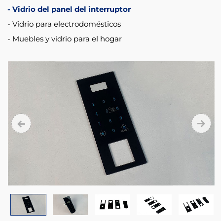
material,The
Vidrio del panel del interruptor
product
Vidrio para electrodomésticos
adopt
Muebles y vidrio para el hogar
manufacture
step
as
follow:
cutting,
polishing
edge,
tempering,
silk
screen