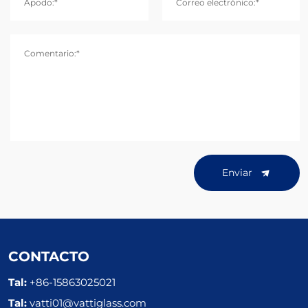
Apodo:*
Correo electrónico:*
Comentario:*
Enviar
CONTACTO
Tal:
+86-15863025021
Tal:
vatti01@vattiglass.com