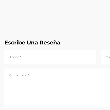
Escribe Una Reseña
Apodo:*
Co
Comentario:*