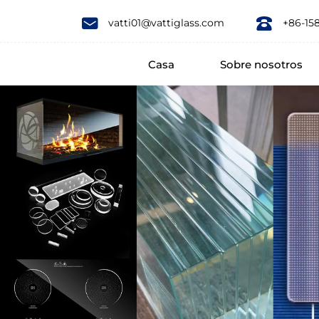
China
vatti01@vattiglass.com
+86-15
made
Casa
Sobre nosotros
Tempered
Curved
Prismatic
Glass
for
Solar
Roof