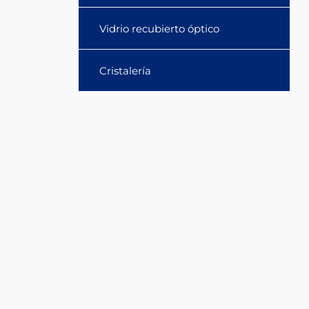
Vidrio recubierto óptico
Cristalería