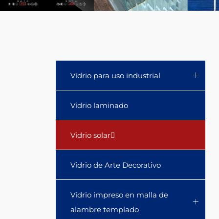
Tile
Vidrio para uso industrial
Vidrio laminado
Vidrio solar
Vidrio de Arte Decorativo
Vidrio impreso en malla de
alambre templado