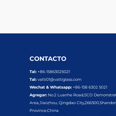
CONTACTO
Tal:
+86-15863025021
Tal:
vatti01@vattiglass.com
Wechat & Whatsapp:
+86-158 6302 5021
Agregar:
No.2 Luanhe Road,SCO Demonstra
Area,Jiaozhou, Qingdao City,266300,Shando
Province,China