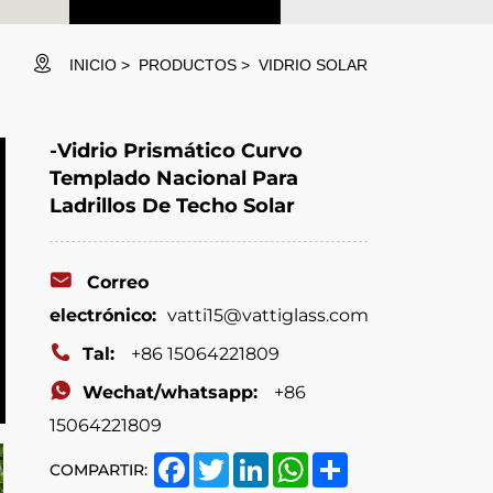
INICIO
PRODUCTOS
VIDRIO SOLAR
-Vidrio Prismático Curvo
Templado Nacional Para
Ladrillos De Techo Solar
Correo
electrónico:
vatti15@vattiglass.com
Tal:
+86 15064221809
Wechat/whatsapp:
+86
15064221809
Facebook
Twitter
LinkedIn
WhatsApp
Share
COMPARTIR: