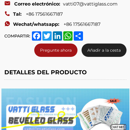
Correo electrónico:
vatti07@vattiglass.com
Tal:
+86 17561667187
Wechat/whatsapp:
+86 17561667187
Facebook
Twitter
LinkedIn
WhatsApp
Share
COMPARTIR:
Pregunte ahora
Añadir a la cesta
DETALLES DEL PRODUCTO