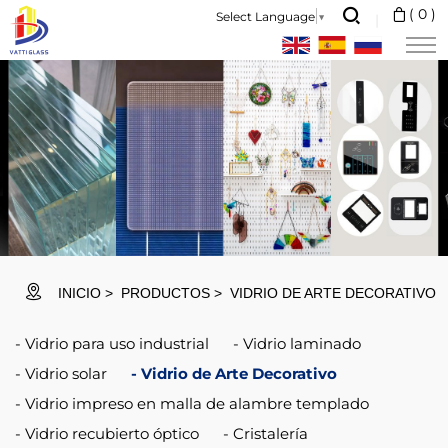
Vatti
(
0
)
Select Language
▼
Glass
is
a
professional
glass
manufacturer
and
international
INICIO
PRODUCTOS
VIDRIO DE ARTE DECORATIVO
market
Vidrio para uso industrial
Vidrio laminado
supplier.
Vidrio solar
Vidrio de Arte Decorativo
Vidrio impreso en malla de alambre templado
Vidrio recubierto óptico
Cristalería