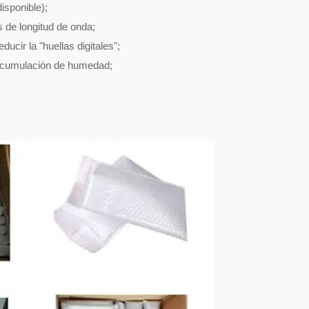
isponible);
 de longitud de onda;
ucir la "huellas digitales";
a acumulación de humedad;