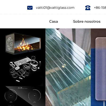
AR
vatti01@vattiglass.com
+86-15
glass
Casa
Sobre nosotros
adopts
the
principle
of
optical
thin
film