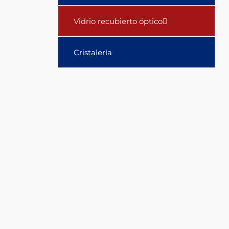
film
Vidrio recubierto óptico
structure
Cristalería
is
deposited
on
the
glass
substrate
by