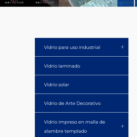
interference,
and
a
nano-
Vidrio para uso industrial
optical
Vidrio laminado
multilayer
Vidrio solar
film
with
Vidrio de Arte Decorativo
a
Vidrio impreso en malla de
certain
alambre templado