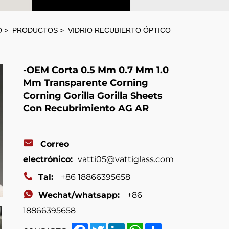
O
PRODUCTOS
VIDRIO RECUBIERTO ÓPTICO
-OEM Corta 0.5 Mm 0.7 Mm 1.0
Mm Transparente Corning
Corning Gorilla Gorilla Sheets
Con Recubrimiento AG AR
Correo
electrónico:
vatti05@vattiglass.com
Tal:
+86 18866395658
Wechat/whatsapp:
+86
18866395658
Facebook
Twitter
LinkedIn
WhatsApp
Share