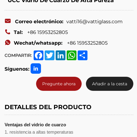
UCC Vidrio De Cuarzo De Alta Pureza
Correo electrónico:
vatti16@vattiglass.com
Tal:
+86 15953252805
Wechat/whatsapp:
+86 15953252805
Facebook
Twitter
LinkedIn
WhatsApp
Share
COMPARTIR:
Síguenos:
Pregunte ahora
Añadir a la cesta
DETALLES DEL PRODUCTO
Ventajas del vidrio de cuarzo
1. resistencia a altas temperaturas