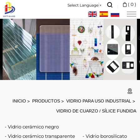
Placa
(
0
)
Select Language
▼
de
vidrio
de
cuarzo
fundido
óptico
UCC
vidrio
de
INICIO
PRODUCTOS
VIDRIO PARA USO INDUSTRIAL
cuarzo
VIDRIO DE CUARZO / SÍLICE FUNDIDA
de
Vidrio cerámico negro
alta
Vidrio cerámico transparente
Vidrio borosilicato