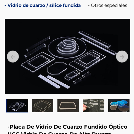
pureza
Vidrio de cuarzo / sílice fundida
Otros especiales
-Placa De Vidrio De Cuarzo Fundido Óptico